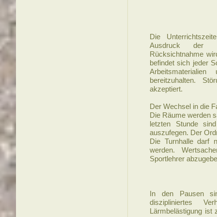
Die Unterrichtszeit
Ausdruck der Zu
Rücksichtnahme wird
befindet sich jeder S
Arbeitsmaterialie
bereitzuhalten. St
akzeptiert.
Der Wechsel in die F
Die Räume werden sa
letzten Stunde sin
auszufegen. Der Ordn
Die Turnhalle darf 
werden. Wertsach
Sportlehrer abzugebe
In den Pausen sin
diszipliniertes Ve
Lärmbelästigung ist