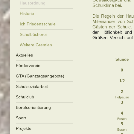
Hausordnung
Schulklima bei.
Historie
Die Regeln der Haus
Miteinander von Sch
Ich Friedensschule
Gästen der Schule.
der Höflichkeit und
Schulbücherei
Grüßen, Verzicht auf
Weitere Gremien
Aktuelles
Stunde
Förderverein
0
GTA (Ganztagsangebote)
1/2
Schulsozialarbeit
2
Schulclub
Hofpause
3
Berufsorientierung
4
Sport
Essen
5
Projekte
Essen