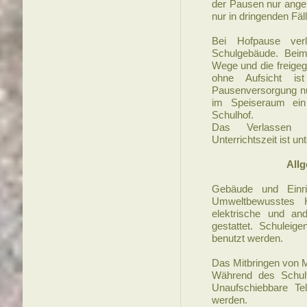
der Pausen nur ange
nur in dringenden Fä
Bei Hofpause ver
Schulgebäude. Beim
Wege und die freigeg
ohne Aufsicht ist
Pausenversorgung nu
im Speiseraum ei
Schulhof.
Das Verlassen 
Unterrichtszeit ist un
All
Gebäude und Einri
Umweltbewusstes Ha
elektrische und an
gestattet. Schuleig
benutzt werden.
Das Mitbringen von Mo
Während des Schult
Unaufschiebbare Tel
werden.