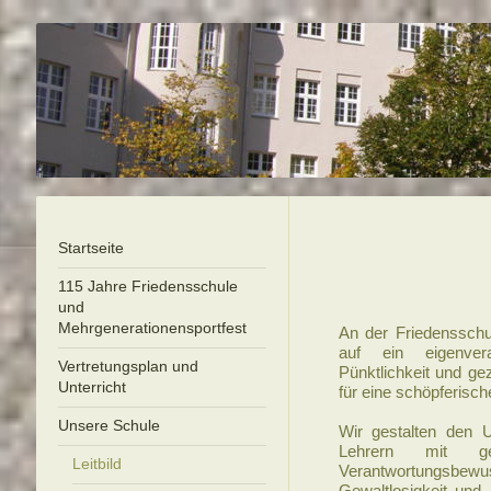
Startseite
115 Jahre Friedensschule
und
Mehrgenerationensportfest
An der Friedensschu
auf ein eigenver
Vertretungsplan und
Pünktlichkeit und ge
Unterricht
für eine schöpferisc
Unsere Schule
Wir gestalten den 
Lehrern mit geg
Leitbild
Verantwortungsbewus
Gewaltlosigkeit un