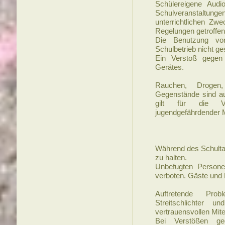
Schülereigene Audi
Schulveranstaltun
unterrichtlichen Zwe
Regelungen getroffe
Die Benutzung von
Schulbetrieb nicht ges
Ein Verstoß gegen
Gerätes.
Rauchen, Drogen,
Gegenstände sind au
gilt für die V
jugendgefährdender M
Während des Schulta
zu halten.
Unbefugten Persone
verboten. Gäste und 
Auftretende Prob
Streitschlichter 
vertrauensvollen Mite
Bei Verstößen g